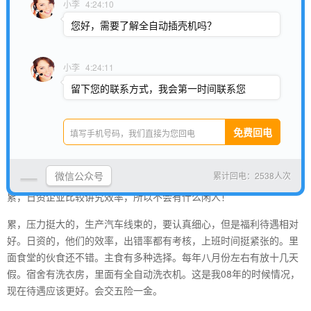
小李
4:24:10
还可以的，金亭汽车线束(苏州)有限公司成立于1997年3月, 坐落于苏
您好，需要了解全自动插壳机吗？
州市吴江汾湖工业园区，占地面积34000 平方米，员工总人数约3000
人。由江苏永鼎股份有限公司独资设立。公司自成立以来先后获得“上
海市高新技术企业。
小李
4:24:11
是个不错的公司。金亭汽车线束(苏州)有限公司坐落于苏州市吴江汾
留下您的联系方式，我会第一时间联系您
湖工业园区,专业生产新能源汽车线束。几年来企业获得荣誉很多。
答案是不累，日本人开的，公司规模挺大的，待遇相对其它公司来主
是算好的了。但一般来说都是熟人介绍进去的，自己进的话比较难
进。里面是做汽车线束的，有自己的独立宿舍，厂子也不是那种超大
微信公众号
累计回电：2538人次
的工厂，在相城区黄埭镇，在那块地方还算待遇不错的吧，但是比较
累，日资企业比较讲究效率，所以不会有什么闲人！
累，压力挺大的，生产汽车线束的，要认真细心，但是福利待遇相对
好。日资的，他们的效率，出错率都有考核，上班时间挺紧张的。里
面食堂的伙食还不错。主食有多种选择。每年八月份左右有放十几天
假。宿舍有洗衣房，里面有全自动洗衣机。这是我08年的时候情况，
现在待遇应该更好。会交五险一金。